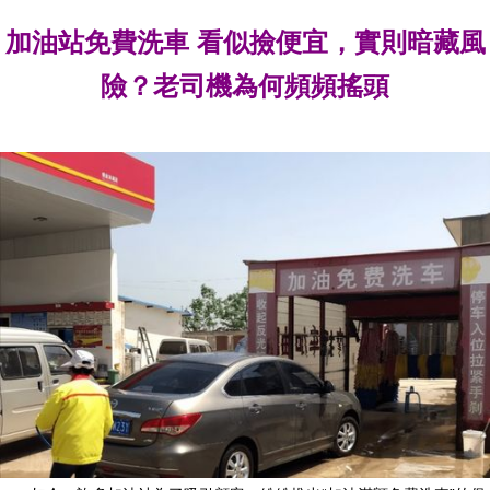
加油站免費洗車 看似撿便宜，實則暗藏風
險？老司機為何頻頻搖頭