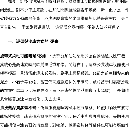
如今，許多加油站為了吸引顧客，紛紛推出“加油滿額免費洗車”的促
銷活動。對不少車主來說，在加油間隙就能讓愛車煥然一新，似乎是一件
省時省力又省錢的美事。不少經驗豐富的老司機卻對此持保留態度，甚至
直言勸告：“千萬別輕易嘗試！”這背后究竟有哪些不為人知的顧慮？
一、設備與洗車方式的“硬傷”
旋轉式刷毛可能暗藏“砂紙”
：大部分加油站采用的是自動隧道式洗車機，
其核心是高速旋轉的軟質刷毛或布條。問題在于，這些公共洗車設備使用
頻率極高，且清潔維護未必及時。刷毛上極易纏繞、殘留之前車輛帶來的
泥沙、小石子等硬物。當它們高速劃過你的車漆時，就相當于用裹著沙粒
的布在打磨車身，極易在漆面留下細密的螺旋狀劃痕（太陽紋），長期積
累會顯著加速車漆老化，失去光澤。
清洗劑品質參差不齊
：免費服務意味著成本控制嚴格。所使用的洗車液可
能堿性較強，或者僅為簡單的清潔泡沫，缺乏中和與護理成分。長期使用
可能損傷車漆表面的清漆層，對輪胎、橡膠密封條等部件也可能有腐蝕作