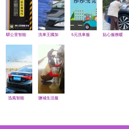
非凡洗護體
貼心養護
報價解析
驗
——未來洗
車服務的智
能終端
驛公里智能
洗車王國加
5元洗車服
貼心服務暖
洗車 高科
盟 開啟汽
務全新升級
人心——探
技時代的見
車服務新篇
歸來，極速
訪十堰某小
證者
章
潔凈觸手可
區物業的便
及
民之道
迅風智能
鹽城生活服
立足智能制
務團購 精
造，以數智
品洗車打蠟
化賦能洗車
套餐，2.5