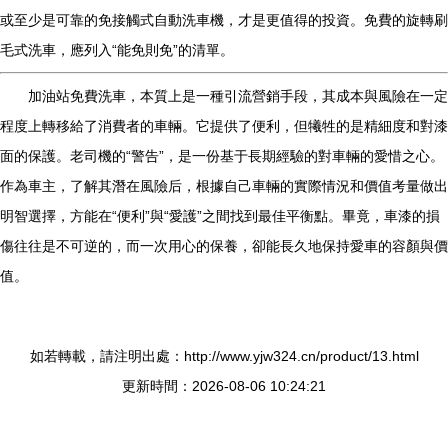
或至少是可靠的免接觸式自動洗車機，才是更值得的投資。免費的旋轉刷
毛式洗車，應列入“能免則免”的清單。
加油站免費洗車，本質上是一種引流營銷手段，其成本與風險在一定
程度上轉移給了消費者的車輛。它提供了便利，但犧牲的是精細度和對漆
面的保護。老司機的“警告”，是一份基于長期經驗的對車輛的愛惜之心。
作為車主，了解其潛在風險后，根據自己車輛的實際情況和價值考量做出
明智選擇，方能在“便利”與“愛護”之間找到最佳平衡點。畢竟，車漆的損
傷往往是不可逆的，而一次用心的保養，卻能長久地保持愛車的容顏與價
值。
如若轉載，請注明出處：http://www.yjw324.cn/product/13.html
更新時間：2026-08-06 10:24:21