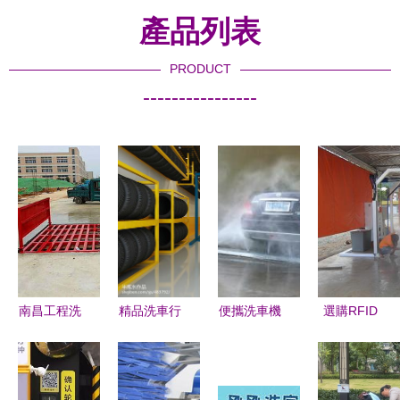
產品列表
PRODUCT
----------------
南昌工程洗
精品洗車行
便攜洗車機
選購RFID
車槽與洗車
服務解析
與多樣洗車
平板電腦指
機安裝全攻
如何打造
服務 家享
南 價格、
略
1463612的
便捷，愛車
批發市場與