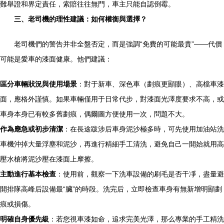
難舉證和界定責任，索賠往往無門，車主只能自認倒霉。
三、老司機的理性建議：如何權衡與選擇？
老司機們的警告并非全盤否定，而是強調“免費的可能最貴”——代價
可能是愛車的漆面健康。他們建議：
區分車輛狀況與使用場景
：對于新車、深色車（劃痕更顯眼）、高檔車漆
面，應格外謹慎。如果車輛僅用于日常代步，對漆面光澤度要求不高，或
車身本身已有較多舊劃痕，偶爾圖方便使用一次，問題不大。
作為應急或初步清潔
：在長途跋涉后車身泥沙極多時，可先使用加油站洗
車機沖掉大量浮塵和泥沙，再進行精細手工清洗，避免自己一開始就用高
壓水槍將泥沙壓在漆面上摩擦。
主動進行基本檢查
：使用前，觀察一下洗車設備的刷毛是否干凈，盡量避
開排隊高峰后設備最“臟”的時段。洗完后，立即檢查車身有無新增明顯劃
痕或損傷。
明確自身優先級
：若您視車漆如命，追求完美光澤，那么專業的手工精洗