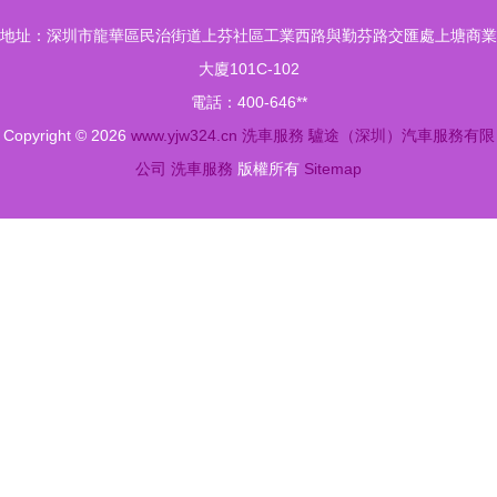
產業高質量
折尊享專業
地址：深圳市龍華區民治街道上芬社區工業西路與勤芬路交匯處上塘商業
發展
呵護
大廈101C-102
電話：400-646**
Copyright © 2026
www.yjw324.cn
洗車服務
驢途（深圳）汽車服務有限
公司
洗車服務
版權所有
Sitemap