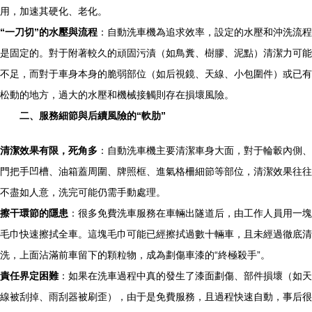
用，加速其硬化、老化。
“一刀切”的水壓與流程
：自動洗車機為追求效率，設定的水壓和沖洗流程
是固定的。對于附著較久的頑固污漬（如鳥糞、樹膠、泥點）清潔力可能
不足，而對于車身本身的脆弱部位（如后視鏡、天線、小包圍件）或已有
松動的地方，過大的水壓和機械接觸則存在損壞風險。
二、服務細節與后續風險的“軟肋”
清潔效果有限，死角多
：自動洗車機主要清潔車身大面，對于輪轂內側、
門把手凹槽、油箱蓋周圍、牌照框、進氣格柵細節等部位，清潔效果往往
不盡如人意，洗完可能仍需手動處理。
擦干環節的隱患
：很多免費洗車服務在車輛出隧道后，由工作人員用一塊
毛巾快速擦拭全車。這塊毛巾可能已經擦拭過數十輛車，且未經過徹底清
洗，上面沾滿前車留下的顆粒物，成為劃傷車漆的“終極殺手”。
責任界定困難
：如果在洗車過程中真的發生了漆面劃傷、部件損壞（如天
線被刮掉、雨刮器被刷歪），由于是免費服務，且過程快速自動，事后很